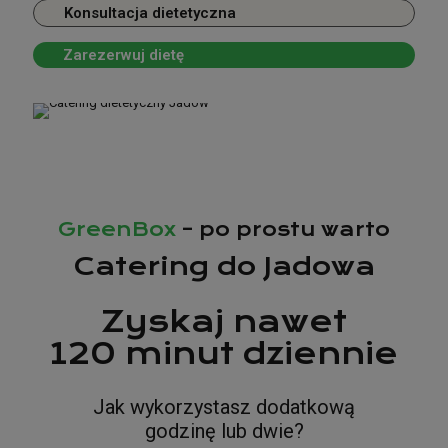
to miejsce, gdzie nasi kierowcy są codziennie.
Konsultacja dietetyczna
Zarezerwuj dietę
Poznaj dostępne diety
Konsultacja dietetyczna
Zarezerwuj dietę
GreenBox
– po prostu warto
Catering do Jadowa
Zyskaj nawet
120 minut dziennie
Jak wykorzystasz dodatkową
godzinę lub dwie?