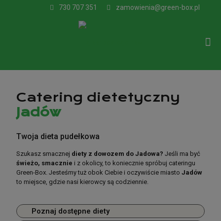
730 707 351
zamowienia@green-box.pl
Catering dietetyczny
Jadów
Catering dietetyczny
Twoja dieta pudełkowa
Jadów
Szukasz smacznej
diety z dowozem do Jadowa?
Jeśli ma być
świeżo, smacznie
i z okolicy, to koniecznie spróbuj cateringu
Green-Box. Jesteśmy tuż obok Ciebie i oczywiście miasto
Jadów
Bo w diecie pudełkowej liczy się jakość!
to miejsce, gdzie nasi kierowcy są codziennie.
Szukasz smacznej
diety z dowozem do Jadowa?
Jeśli ma być
świeżo, smacznie
i z okolicy, to koniecznie spróbuj cateringu
Poznaj dostępne diety
Green-Box. Jesteśmy tuż obok Ciebie i oczywiście miasto
Jadów