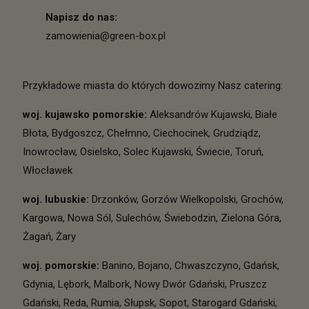
Napisz do nas:
zamowienia@green-box.pl
Przykładowe miasta do których dowozimy Nasz catering:
woj. kujawsko pomorskie
:
Aleksandrów Kujawski
,
Białe
Błota
,
Bydgoszcz
,
Chełmno
,
Ciechocinek
,
Grudziądz
,
Inowrocław
,
Osielsko
,
Solec Kujawski
,
Świecie
,
Toruń
,
Włocławek
woj. lubuskie
:
Drzonków
,
Gorzów Wielkopolski
,
Grochów
,
Kargowa
,
Nowa Sól
,
Sulechów
,
Świebodzin
,
Zielona Góra
,
Żagań
,
Żary
woj. pomorskie
:
Banino
,
Bojano
,
Chwaszczyno
,
Gdańsk
,
Gdynia
,
Lębork
,
Malbork
,
Nowy Dwór Gdański
,
Pruszcz
Gdański
,
Reda
,
Rumia
,
Słupsk
,
Sopot
,
Starogard Gdański
,