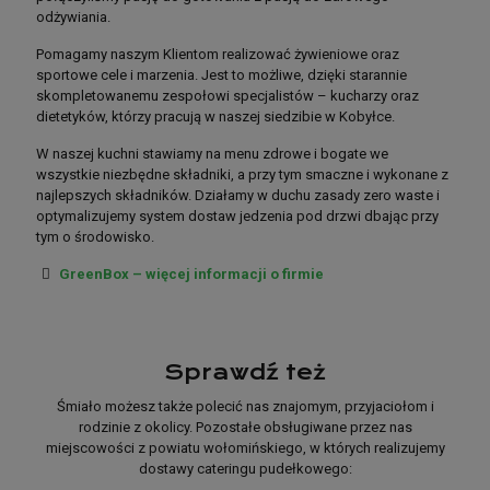
odżywiania.
poznajmy się lepiej
Pomagamy naszym Klientom realizować żywieniowe oraz
sportowe cele i marzenia. Jest to możliwe, dzięki starannie
skompletowanemu zespołowi specjalistów – kucharzy oraz
dietetyków, którzy pracują w naszej siedzibie w Kobyłce.
Jako jedni z pionierów cateringu dietetycznego w Jadowie,
W naszej kuchni stawiamy na menu zdrowe i bogate we
połączyliśmy pasję do gotowania z pasją do zdrowego
wszystkie niezbędne składniki, a przy tym smaczne i wykonane z
odżywiania.
najlepszych składników. Działamy w duchu zasady zero waste i
Pomagamy naszym Klientom realizować żywieniowe oraz
optymalizujemy system dostaw jedzenia pod drzwi dbając przy
sportowe cele i marzenia. Jest to możliwe, dzięki starannie
tym o środowisko.
skompletowanemu zespołowi specjalistów – kucharzy oraz
GreenBox – więcej informacji o firmie
dietetyków, którzy pracują w naszej siedzibie w Kobyłce.
W naszej kuchni stawiamy na menu zdrowe i bogate we
wszystkie niezbędne składniki, a przy tym smaczne i wykonane z
najlepszych składników. Działamy w duchu zasady zero waste i
Sprawdź też
optymalizujemy system dostaw jedzenia pod drzwi dbając przy
tym o środowisko.
Śmiało możesz także polecić nas znajomym, przyjaciołom i
rodzinie z okolicy. Pozostałe obsługiwane przez nas
miejscowości z powiatu wołomińskiego, w których realizujemy
dostawy cateringu pudełkowego: