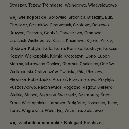
Straszyn
,
Tczew
,
Trójmiasto
,
Wejherowo
,
Władysławowo
woj. wielkopolskie
:
Borówiec
,
Brodnica
,
Brzeziny
,
Buk
,
Chodzież
,
Czarnków
,
Czerwonak
,
Czołowo
,
Dopiewo
,
Drużyna
,
Gniezno
,
Gostyń
,
Gowarzewo
,
Granowo
,
Grodzisk Wielkopolski
,
Kalisz
,
Kąsinowo
,
Kępno
,
Kiekrz
,
Kłodawa
,
Kobylin
,
Koło
,
Konin
,
Koninko
,
Kostrzyn
,
Kościan
,
Koźmin Wielkopolski
,
Kórnik
,
Krotoszyn
,
Lipno
,
Luboń
,
Mosina
,
Murowana Goślina
,
Oborniki
,
Opalenica
,
Ostrów
Wielkopolski
,
Ostrzeszów
,
Owińska
,
Piła
,
Pleszew
,
Plewiska
,
Pobiedziska
,
Poznań
,
Przeźmierowo
,
Przyłęki
,
Puszczykowo
,
Rakoniewice
,
Rogoźno
,
Rzgów
,
Siekierki
Wielkie
,
Słupca
,
Stęszew
,
Swarzędz
,
Szamotuły
,
Śrem
,
Środa Wielkopolska
,
Tarnowo Podgórne
,
Trzcianka
,
Tulce
,
Turek
,
Wągrowiec
,
Wolsztyn
,
Września
,
Zalasewo
woj. zachodniopomorskie
:
Białogard
,
Kołobrzeg
,