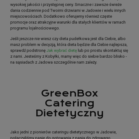
wysokiej jakości i przystępnej ceny. Smaczne i zawsze świeże
dania codziennie pod Twoimi drzwiami w Jadowie i wielu innych
miejscowościach. Dodatkowo oferujemy również częste
promocje oraz atrakcyjne warunki dla stałych klientów w ramach
programu lojalnościowego.
Jeśli jeszcze nie wiesz czy dieta pudełkowa jest dla Ciebie, albo
masz problem w decyzją, która dieta będzie dla Ciebie najlepsza,
sprawdź podstronę
Jak wybrać dietę
lub po prostu skontaktuj się
z nami. Jesteśmy z Kobyłki, mamy więc do siebie bardzo blisko -
na sąsiadach z Jadowa szczególnie nam zależy.
GreenBox
GreenBox
Catering
Catering
Dietetyczny
Dietetyczny
Jako jedni z pionierów cateringu dietetycznego w Jadowie,
połączyliśmy pasję do gotowania z pasją do zdrowego