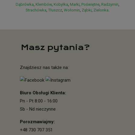
Dąbrówka
,
Klembów
,
Kobyłka
,
Marki
,
Poświętne
,
Radzymin
,
Strachówka
,
Tłuszcz
,
Wołomin
,
Ząbki
,
Zielonka
.
GreenBox – więcej informacji o firmie
Masz pytania?
Znajdziesz nas także na:
Biuro Obsługi Klienta:
Pn - Pt 8:00 - 16:00
Sb - Nd nieczynne
Porozmawiajmy:
+48 730 707 351