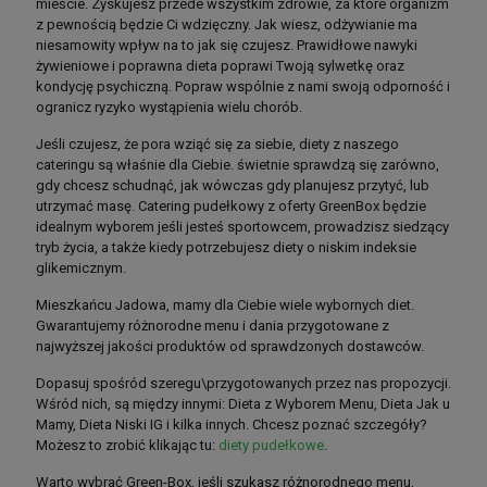
mieście. Zyskujesz przede wszystkim zdrowie, za które organizm
z pewnością będzie Ci wdzięczny. Jak wiesz, odżywianie ma
niesamowity wpływ na to jak się czujesz. Prawidłowe nawyki
żywieniowe i poprawna dieta poprawi Twoją sylwetkę oraz
kondycję psychiczną. Popraw wspólnie z nami swoją odporność i
ogranicz ryzyko wystąpienia wielu chorób.
Jeśli czujesz, że pora wziąć się za siebie, diety z naszego
cateringu są właśnie dla Ciebie. świetnie sprawdzą się zarówno,
gdy chcesz schudnąć, jak wówczas gdy planujesz przytyć, lub
utrzymać masę. Catering pudełkowy z oferty GreenBox będzie
idealnym wyborem jeśli jesteś sportowcem, prowadzisz siedzący
tryb życia, a także kiedy potrzebujesz diety o niskim indeksie
glikemicznym.
Mieszkańcu Jadowa, mamy dla Ciebie wiele wybornych diet.
Gwarantujemy różnorodne menu i dania przygotowane z
najwyższej jakości produktów od sprawdzonych dostawców.
Dopasuj spośród szeregu\przygotowanych przez nas propozycji.
Wśród nich, są między innymi: Dieta z Wyborem Menu, Dieta Jak u
Mamy, Dieta Niski IG i kilka innych. Chcesz poznać szczegóły?
Możesz to zrobić klikając tu:
diety pudełkowe
.
Warto wybrać Green-Box, jeśli szukasz różnorodnego menu,