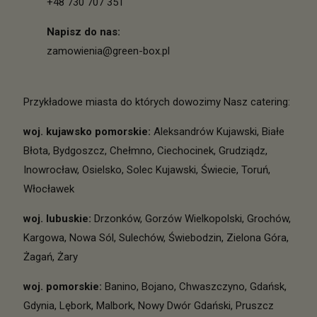
+48 730 707 351
Napisz do nas:
zamowienia@green-box.pl
Przykładowe miasta do których dowozimy Nasz catering:
woj. kujawsko pomorskie
:
Aleksandrów Kujawski
,
Białe
Błota
,
Bydgoszcz
,
Chełmno
,
Ciechocinek
,
Grudziądz
,
Inowrocław
,
Osielsko
,
Solec Kujawski
,
Świecie
,
Toruń
,
Włocławek
woj. lubuskie
:
Drzonków
,
Gorzów Wielkopolski
,
Grochów
,
Kargowa
,
Nowa Sól
,
Sulechów
,
Świebodzin
,
Zielona Góra
,
Żagań
,
Żary
woj. pomorskie
:
Banino
,
Bojano
,
Chwaszczyno
,
Gdańsk
,
Gdynia
,
Lębork
,
Malbork
,
Nowy Dwór Gdański
,
Pruszcz