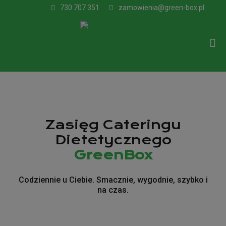
730 707 351
zamowienia@green-box.pl
Zasięg Cateringu
Dietetycznego
GreenBox
Codziennie u Ciebie. Smacznie, wygodnie, szybko i
na czas.