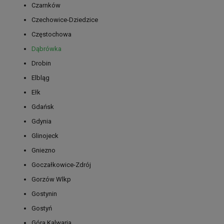
Czarnków
Czechowice-Dziedzice
Częstochowa
Dąbrówka
Drobin
Elbląg
Ełk
Gdańsk
Gdynia
Glinojeck
Gniezno
Goczałkowice-Zdrój
Gorzów Wlkp
Gostynin
Gostyń
Góra Kalwaria