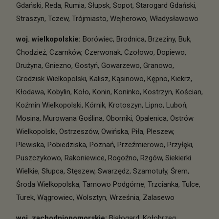
Gdański
,
Reda
,
Rumia
,
Słupsk
,
Sopot
,
Starogard Gdański
,
Straszyn
,
Tczew
,
Trójmiasto
,
Wejherowo
,
Władysławowo
woj. wielkopolskie
:
Borówiec
,
Brodnica
,
Brzeziny
,
Buk
,
Chodzież
,
Czarnków
,
Czerwonak
,
Czołowo
,
Dopiewo
,
Drużyna
,
Gniezno
,
Gostyń
,
Gowarzewo
,
Granowo
,
Grodzisk Wielkopolski
,
Kalisz
,
Kąsinowo
,
Kępno
,
Kiekrz
,
Kłodawa
,
Kobylin
,
Koło
,
Konin
,
Koninko
,
Kostrzyn
,
Kościan
,
Koźmin Wielkopolski
,
Kórnik
,
Krotoszyn
,
Lipno
,
Luboń
,
Mosina
,
Murowana Goślina
,
Oborniki
,
Opalenica
,
Ostrów
Wielkopolski
,
Ostrzeszów
,
Owińska
,
Piła
,
Pleszew
,
Plewiska
,
Pobiedziska
,
Poznań
,
Przeźmierowo
,
Przyłęki
,
Puszczykowo
,
Rakoniewice
,
Rogoźno
,
Rzgów
,
Siekierki
Wielkie
,
Słupca
,
Stęszew
,
Swarzędz
,
Szamotuły
,
Śrem
,
Środa Wielkopolska
,
Tarnowo Podgórne
,
Trzcianka
,
Tulce
,
Turek
,
Wągrowiec
,
Wolsztyn
,
Września
,
Zalasewo
woj. zachodniopomorskie
:
Białogard
,
Kołobrzeg
,