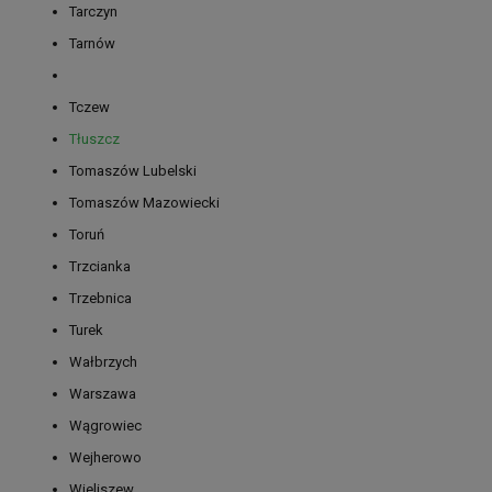
Tarczyn
Tarnów
Tczew
Tłuszcz
Tomaszów Lubelski
Tomaszów Mazowiecki
Toruń
Trzcianka
Trzebnica
Turek
Wałbrzych
Warszawa
Wągrowiec
Wejherowo
Wieliszew