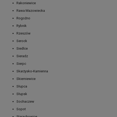
Rakoniewice
Rawa Mazowiecka
Rogoźno
Rybnik
Rzeszów
Serock
Siedlce
Sieradz
Sierpc
Skarżysko-Kamienna
Skierniewice
Słupca
Słupsk
Sochaczew
Sopot
Starachowice