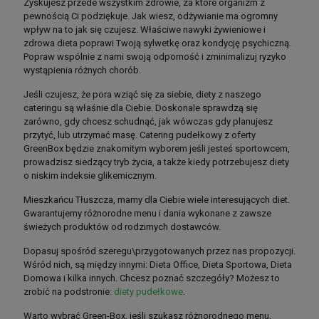
Zyskujesz przede wszystkim zdrowie, za które organizm z
pewnością Ci podziękuje. Jak wiesz, odżywianie ma ogromny
wpływ na to jak się czujesz. Właściwe nawyki żywieniowe i
zdrowa dieta poprawi Twoją sylwetkę oraz kondycję psychiczną.
Popraw wspólnie z nami swoją odporność i zminimalizuj ryzyko
wystąpienia różnych chorób.
Jeśli czujesz, że pora wziąć się za siebie, diety z naszego
cateringu są właśnie dla Ciebie. Doskonale sprawdzą się
zarówno, gdy chcesz schudnąć, jak wówczas gdy planujesz
przytyć, lub utrzymać masę. Catering pudełkowy z oferty
GreenBox będzie znakomitym wyborem jeśli jesteś sportowcem,
prowadzisz siedzący tryb życia, a także kiedy potrzebujesz diety
o niskim indeksie glikemicznym.
Mieszkańcu Tłuszcza, mamy dla Ciebie wiele interesujących diet.
Gwarantujemy różnorodne menu i dania wykonane z zawsze
świeżych produktów od rodzimych dostawców.
Dopasuj spośród szeregu\przygotowanych przez nas propozycji.
Wśród nich, są między innymi: Dieta Office, Dieta Sportowa, Dieta
Domowa i kilka innych. Chcesz poznać szczegóły? Możesz to
zrobić na podstronie:
diety pudełkowe
.
Warto wybrać Green-Box, jeśli szukasz różnorodnego menu,