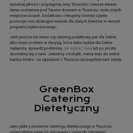
wysokiej jakości i przystępnej ceny. Smaczne i zawsze świeże
dania codziennie pod Twoimi drzwiami w Tłuszczu i wielu innych
miejscowościach. Dodatkowo oferujemy również częste
promocje oraz atrakcyjne warunki dla stałych klientów w ramach
programu lojalnościowego.
Jeśli jeszcze nie wiesz czy catering pudełkowy jest dla Ciebie,
albo masz problem w decyzją, która dieta będzie dla Ciebie
najlepsza, sprawdź podstronę
Jak wybrać dietę
lub po prostu
skontaktuj się z nami. Jesteśmy z Kobyłki, mamy więc do siebie
bardzo blisko - na sąsiadach z Tłuszcza szczególnie nam zależy.
GreenBox
GreenBox
Catering
Catering
Dietetyczny
Dietetyczny
Jako jedni z pionierów cateringu dietetycznego w Tłuszczu,
połączyliśmy pasję do gotowania z pasją do zdrowego