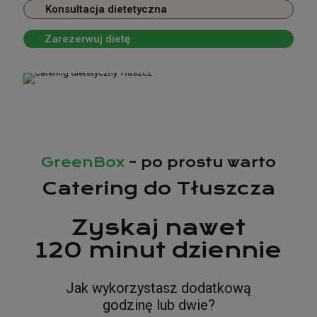
Tłuszcz
to miejsce, gdzie nasi kierowcy są codziennie.
Konsultacja dietetyczna
Zarezerwuj dietę
Poznaj dostępne diety
Konsultacja dietetyczna
Zarezerwuj dietę
GreenBox
– po prostu warto
Catering do Tłuszcza
Zyskaj nawet
120 minut dziennie
Jak wykorzystasz dodatkową
godzinę lub dwie?