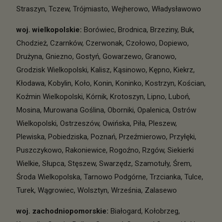
Straszyn
,
Tczew
,
Trójmiasto
,
Wejherowo
,
Władysławowo
woj. wielkopolskie
:
Borówiec
,
Brodnica
,
Brzeziny
,
Buk
,
Chodzież
,
Czarnków
,
Czerwonak
,
Czołowo
,
Dopiewo
,
Drużyna
,
Gniezno
,
Gostyń
,
Gowarzewo
,
Granowo
,
Grodzisk Wielkopolski
,
Kalisz
,
Kąsinowo
,
Kępno
,
Kiekrz
,
Kłodawa
,
Kobylin
,
Koło
,
Konin
,
Koninko
,
Kostrzyn
,
Kościan
,
Koźmin Wielkopolski
,
Kórnik
,
Krotoszyn
,
Lipno
,
Luboń
,
Mosina
,
Murowana Goślina
,
Oborniki
,
Opalenica
,
Ostrów
Wielkopolski
,
Ostrzeszów
,
Owińska
,
Piła
,
Pleszew
,
Plewiska
,
Pobiedziska
,
Poznań
,
Przeźmierowo
,
Przyłęki
,
Puszczykowo
,
Rakoniewice
,
Rogoźno
,
Rzgów
,
Siekierki
Wielkie
,
Słupca
,
Stęszew
,
Swarzędz
,
Szamotuły
,
Śrem
,
Środa Wielkopolska
,
Tarnowo Podgórne
,
Trzcianka
,
Tulce
,
Turek
,
Wągrowiec
,
Wolsztyn
,
Września
,
Zalasewo
woj. zachodniopomorskie
:
Białogard
,
Kołobrzeg
,