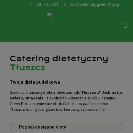
730 707 351
zamowienia@green-box.pl
Catering dietetyczny
Tłuszcz
Catering dietetyczny
Twoja dieta pudełkowa
Tłuszcz
Szukasz smacznej
diety z dowozem do Tłuszcza?
Jeśli ma być
świeżo, smacznie
i z okolicy, to koniecznie spróbuj cateringu
Green-Box. Jesteśmy tuż obok Ciebie i oczywiście miasto
Bo w diecie pudełkowej liczy się jakość!
Tłuszcz
to miejsce, gdzie nasi kierowcy są codziennie.
Szukasz smacznej
diety z dowozem do Tłuszcza?
Jeśli ma być
świeżo, smacznie
i z okolicy, to koniecznie spróbuj cateringu
Poznaj dostępne diety
Green-Box. Jesteśmy tuż obok Ciebie i oczywiście miasto