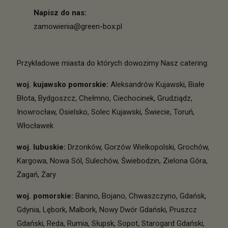
Napisz do nas:
zamowienia@green-box.pl
Przykładowe miasta do których dowozimy Nasz catering:
woj. kujawsko pomorskie
:
Aleksandrów Kujawski
,
Białe
Błota
,
Bydgoszcz
,
Chełmno
,
Ciechocinek
,
Grudziądz
,
Inowrocław
,
Osielsko
,
Solec Kujawski
,
Świecie
,
Toruń
,
Włocławek
woj. lubuskie
:
Drzonków
,
Gorzów Wielkopolski
,
Grochów
,
Kargowa
,
Nowa Sól
,
Sulechów
,
Świebodzin
,
Zielona Góra
,
Żagań
,
Żary
woj. pomorskie
:
Banino
,
Bojano
,
Chwaszczyno
,
Gdańsk
,
Gdynia
,
Lębork
,
Malbork
,
Nowy Dwór Gdański
,
Pruszcz
Gdański
,
Reda
,
Rumia
,
Słupsk
,
Sopot
,
Starogard Gdański
,