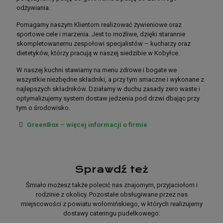
odżywiania.
poznajmy się lepiej
Pomagamy naszym Klientom realizować żywieniowe oraz
sportowe cele i marzenia. Jest to możliwe, dzięki starannie
skompletowanemu zespołowi specjalistów – kucharzy oraz
dietetyków, którzy pracują w naszej siedzibie w Kobyłce.
Jako jedni z pionierów cateringu dietetycznego w Tłuszczu,
W naszej kuchni stawiamy na menu zdrowe i bogate we
połączyliśmy pasję do gotowania z pasją do zdrowego
wszystkie niezbędne składniki, a przy tym smaczne i wykonane z
odżywiania.
najlepszych składników. Działamy w duchu zasady zero waste i
Pomagamy naszym Klientom realizować żywieniowe oraz
optymalizujemy system dostaw jedzenia pod drzwi dbając przy
sportowe cele i marzenia. Jest to możliwe, dzięki starannie
tym o środowisko.
skompletowanemu zespołowi specjalistów – kucharzy oraz
GreenBox – więcej informacji o firmie
dietetyków, którzy pracują w naszej siedzibie w Kobyłce.
W naszej kuchni stawiamy na menu zdrowe i bogate we
wszystkie niezbędne składniki, a przy tym smaczne i wykonane z
najlepszych składników. Działamy w duchu zasady zero waste i
Sprawdź też
optymalizujemy system dostaw jedzenia pod drzwi dbając przy
tym o środowisko.
Śmiało możesz także polecić nas znajomym, przyjaciołom i
rodzinie z okolicy. Pozostałe obsługiwane przez nas
miejscowości z powiatu wołomińskiego, w których realizujemy
dostawy cateringu pudełkowego: