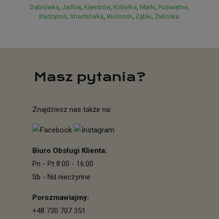
Dąbrówka
,
Jadów
,
Klembów
,
Kobyłka
,
Marki
,
Poświętne
,
Radzymin
,
Strachówka
,
Wołomin
,
Ząbki
,
Zielonka
.
GreenBox – więcej informacji o firmie
Masz pytania?
Znajdziesz nas także na:
Biuro Obsługi Klienta:
Pn - Pt 8:00 - 16:00
Sb - Nd nieczynne
Porozmawiajmy:
+48 730 707 351