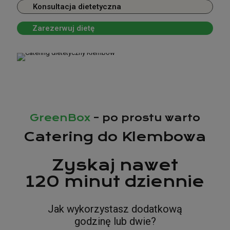
miasto
Klembów
to miejsce, gdzie nasi kierowcy są codziennie.
Konsultacja dietetyczna
Zarezerwuj dietę
Poznaj dostępne diety
Konsultacja dietetyczna
Zarezerwuj dietę
GreenBox
– po prostu warto
Catering do Klembowa
Zyskaj nawet
120 minut dziennie
Jak wykorzystasz dodatkową
godzinę lub dwie?