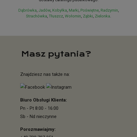
Dąbrówka
,
Jadów
,
Kobyłka
,
Marki
,
Poświętne
,
Radzymin
,
Strachówka
,
Tłuszcz
,
Wołomin
,
Ząbki
,
Zielonka
.
GreenBox – więcej informacji o firmie
Masz pytania?
Znajdziesz nas także na:
Biuro Obsługi Klienta:
Pn - Pt 8:00 - 16:00
Sb - Nd nieczynne
Porozmawiajmy: