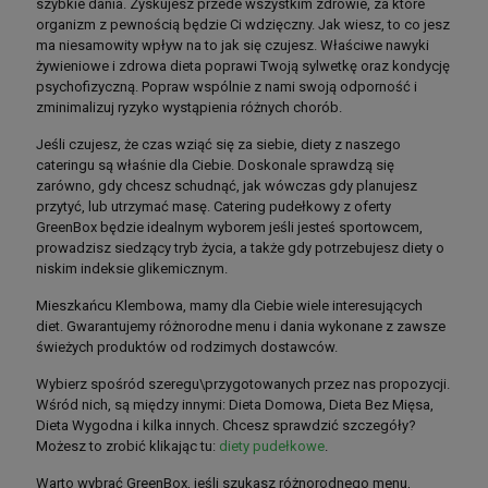
szybkie dania. Zyskujesz przede wszystkim zdrowie, za które
organizm z pewnością będzie Ci wdzięczny. Jak wiesz, to co jesz
ma niesamowity wpływ na to jak się czujesz. Właściwe nawyki
żywieniowe i zdrowa dieta poprawi Twoją sylwetkę oraz kondycję
psychofizyczną. Popraw wspólnie z nami swoją odporność i
zminimalizuj ryzyko wystąpienia różnych chorób.
Jeśli czujesz, że czas wziąć się za siebie, diety z naszego
cateringu są właśnie dla Ciebie. Doskonale sprawdzą się
zarówno, gdy chcesz schudnąć, jak wówczas gdy planujesz
przytyć, lub utrzymać masę. Catering pudełkowy z oferty
GreenBox będzie idealnym wyborem jeśli jesteś sportowcem,
prowadzisz siedzący tryb życia, a także gdy potrzebujesz diety o
niskim indeksie glikemicznym.
Mieszkańcu Klembowa, mamy dla Ciebie wiele interesujących
diet. Gwarantujemy różnorodne menu i dania wykonane z zawsze
świeżych produktów od rodzimych dostawców.
Wybierz spośród szeregu\przygotowanych przez nas propozycji.
Wśród nich, są między innymi: Dieta Domowa, Dieta Bez Mięsa,
Dieta Wygodna i kilka innych. Chcesz sprawdzić szczegóły?
Możesz to zrobić klikając tu:
diety pudełkowe
.
Warto wybrać GreenBox, jeśli szukasz różnorodnego menu,