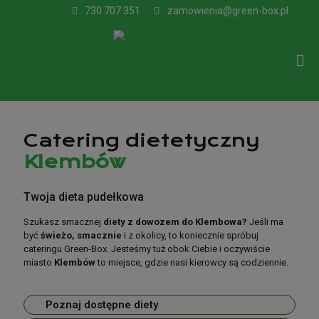
730 707 351
zamowienia@green-box.pl
Catering dietetyczny
Klembów
Catering dietetyczny
Twoja dieta pudełkowa
Klembów
Szukasz smacznej
diety z dowozem do Klembowa?
Jeśli ma
być
świeżo, smacznie
i z okolicy, to koniecznie spróbuj
cateringu Green-Box. Jesteśmy tuż obok Ciebie i oczywiście
Bo w diecie pudełkowej liczy się jakość!
miasto
Klembów
to miejsce, gdzie nasi kierowcy są codziennie.
Szukasz smacznej
diety z dowozem do Klembowa?
Jeśli ma
być
świeżo, smacznie
i z okolicy, to koniecznie spróbuj
Poznaj dostępne diety
cateringu Green-Box. Jesteśmy tuż obok Ciebie i oczywiście