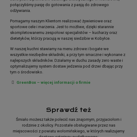
połączyliśmy pasję do gotowania z pasją do zdrowego
odżywiania.
poznajmy się lepiej
Pomagamy naszym Klientom realizować żywieniowe oraz
sportowe cele i marzenia. Jest to możliwe, dzięki starannie
skompletowanemu zespołowi specjalistów – kucharzy oraz
dietetyków, którzy pracują w naszej siedzibie w Kobyłce.
Jako jedni z pionierów cateringu dietetycznego w Klembowie,
W naszej kuchni stawiamy na menu zdrowe i bogate we
połączyliśmy pasję do gotowania z pasją do zdrowego
wszystkie niezbędne składniki, a przy tym smaczne i wykonane z
odżywiania.
najlepszych składników. Działamy w duchu zasady zero waste i
Pomagamy naszym Klientom realizować żywieniowe oraz
optymalizujemy system dostaw jedzenia pod drzwi dbając przy
sportowe cele i marzenia. Jest to możliwe, dzięki starannie
tym o środowisko.
skompletowanemu zespołowi specjalistów – kucharzy oraz
GreenBox – więcej informacji o firmie
dietetyków, którzy pracują w naszej siedzibie w Kobyłce.
W naszej kuchni stawiamy na menu zdrowe i bogate we
wszystkie niezbędne składniki, a przy tym smaczne i wykonane z
najlepszych składników. Działamy w duchu zasady zero waste i
Sprawdź też
optymalizujemy system dostaw jedzenia pod drzwi dbając przy
tym o środowisko.
Śmiało możesz także polecić nas znajomym, przyjaciołom i
rodzinie z okolicy. Pozostałe obsługiwane przez nas
miejscowości z powiatu wołomińskiego, w których realizujemy
dostawy cateringu pudełkowego: