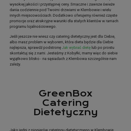
wysokiej jakości i przystępnej ceny. Smaczne i zawsze świeże
dania codziennie pod Twoimi drzwiami w Klembowie i wielu
innych miejscowościach. Dodatkowo oferujemy również częste
promocje oraz atrakcyjne warunki dla stałych klientów w ramach
programu lojalnościowego.
Jeśli jeszcze nie wiesz czy catering dietetyczny jest dla Ciebie,
albo masz problem w wyborem, która dieta będzie dla Ciebie
najlepsza, sprawdź podstronę
Jak wybrać dietę
lub po prostu
skontaktuj się z nami. Jesteśmy z Kobyłki, mamy więc do siebie
wyjątkowo blisko - na sąsiadach z Klembowa szczególnie nam
zależy.
GreenBox
GreenBox
Catering
Catering
Dietetyczny
Dietetyczny
Jako jedni z pionierów cateringu dietetycznego w Klembowie,