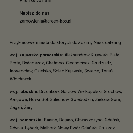
+48 730 707 351
Napisz do nas:
zamowienia@green-box.pl
Przykładowe miasta do których dowozimy Nasz catering:
woj. kujawsko pomorskie
:
Aleksandrów Kujawski
,
Białe
Błota
,
Bydgoszcz
,
Chełmno
,
Ciechocinek
,
Grudziądz
,
Inowrocław
,
Osielsko
,
Solec Kujawski
,
Świecie
,
Toruń
,
Włocławek
woj. lubuskie
:
Drzonków
,
Gorzów Wielkopolski
,
Grochów
,
Kargowa
,
Nowa Sól
,
Sulechów
,
Świebodzin
,
Zielona Góra
,
Żagań
,
Żary
woj. pomorskie
:
Banino
,
Bojano
,
Chwaszczyno
,
Gdańsk
,
Gdynia
,
Lębork
,
Malbork
,
Nowy Dwór Gdański
,
Pruszcz