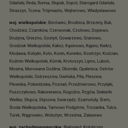
Gdański
,
Reda
,
Rumia
,
Słupsk
,
Sopot
,
Starogard Gdański
,
Straszyn
,
Tczew
,
Trójmiasto
,
Wejherowo
,
Władysławowo
woj. wielkopolskie
:
Borówiec
,
Brodnica
,
Brzeziny
,
Buk
,
Chodzież
,
Czarnków
,
Czerwonak
,
Czołowo
,
Dopiewo
,
Drużyna
,
Gniezno
,
Gostyń
,
Gowarzewo
,
Granowo
,
Grodzisk Wielkopolski
,
Kalisz
,
Kąsinowo
,
Kępno
,
Kiekrz
,
Kłodawa
,
Kobylin
,
Koło
,
Konin
,
Koninko
,
Kostrzyn
,
Kościan
,
Koźmin Wielkopolski
,
Kórnik
,
Krotoszyn
,
Lipno
,
Luboń
,
Mosina
,
Murowana Goślina
,
Oborniki
,
Opalenica
,
Ostrów
Wielkopolski
,
Ostrzeszów
,
Owińska
,
Piła
,
Pleszew
,
Plewiska
,
Pobiedziska
,
Poznań
,
Przeźmierowo
,
Przyłęki
,
Puszczykowo
,
Rakoniewice
,
Rogoźno
,
Rzgów
,
Siekierki
Wielkie
,
Słupca
,
Stęszew
,
Swarzędz
,
Szamotuły
,
Śrem
,
Środa Wielkopolska
,
Tarnowo Podgórne
,
Trzcianka
,
Tulce
,
Turek
,
Wągrowiec
,
Wolsztyn
,
Września
,
Zalasewo
woj. zachodniopomorskie
:
Białogard
,
Kołobrzeg
,