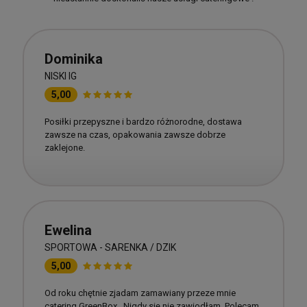
Dominika
NISKI IG
5,00
Posiłki przepyszne i bardzo różnorodne, dostawa
zawsze na czas, opakowania zawsze dobrze
zaklejone.
Ewelina
SPORTOWA - SARENKA / DZIK
5,00
Od roku chętnie zjadam zamawiany przeze mnie
catering GreenBox . Nigdy się nie zawiodłam. Polecam