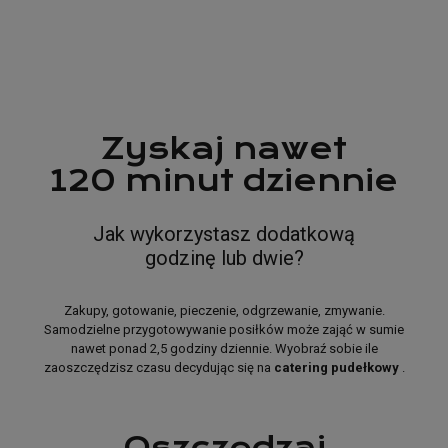
Catering dietetyczny
od
GreenBox
Zyskaj nawet
120 minut dziennie
Jak wykorzystasz dodatkową
godzinę lub dwie?
Zakupy, gotowanie, pieczenie, odgrzewanie, zmywanie.
Samodzielne przygotowywanie posiłków może zająć w sumie
nawet ponad 2,5 godziny dziennie. Wyobraź sobie ile
zaoszczędzisz czasu decydując się na
catering pudełkowy
.
Oszczędzaj