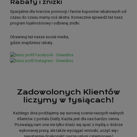
Rabaty i zniżki
Rabaty
Specjalnie dla łowców promocji i fanów kuponów rabatowych od
i zniżki
czasu do czasu mamy coś ekstra. Koniecznie sprawdź też nasz
program lojalnościowy i odbieraj zniżki.
Obserwuj też nasze social media,
Specjalnie dla łowców promocji i fanów kuponów rabatowych od
gdzie znajdziesz rabaty.
czasu do czasu mamy coś ekstra. Koniecznie sprawdź też nasz
program lojalnościowy i odbieraj zniżki.
Obserwuj też nasze social media,
Zadowolonych Klientów
gdzie znajdziesz rabaty.
liczymy w tysiącach!
Każdego dnia poddajemy się surowej ocenie naszych realnych
Klientów z portalu Dietly. Każda jest dla nas bardzo cenna.
Pozwalają nam one nie tylko kłaść się spać z myślą o dobrze
wykonanej pracy, ale także wyciągać wnioski, uczyć się i
nieustannie doskonalić nasze usługi cateringowe !