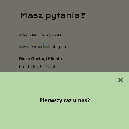
Masz pytania?
Znajdziesz nas także na:
Biuro Obsługi Klienta:
Pn - Pt 8:00 - 16:00
Sb - Nd nieczynne
Porozmawiajmy:
+48 730 707 351
Napisz do nas:
zamowienia@green-box.pl