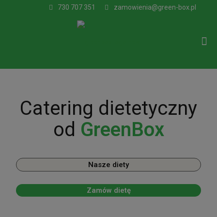
730 707 351
zamowienia@green-box.pl
Catering dietetyczny
od
GreenBox
Nasze diety
Zamów dietę