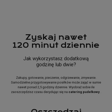
Catering dietetyczny
od
GreenBox
Zyskaj nawet
120 minut dziennie
Jak wykorzystasz dodatkową
godzinę lub dwie?
Zakupy, gotowanie, pieczenie, odgrzewanie, zmywanie.
Samodzielne przygotowywanie posiłków może zająć w sumie
nawet ponad 2,5 godziny dziennie. Wyobraź sobie ile
zaoszczędzisz czasu decydując się na
catering pudełkowy
.
Oszczędzaj