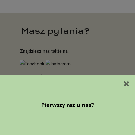
Masz pytania?
Znajdziesz nas także na:
Biuro Obsługi Klienta:
Pn - Pt 8:00 - 16:00
Sb - Nd nieczynne
Porozmawiajmy:
+48 730 707 351
Napisz do nas:
zamowienia@green-box.pl