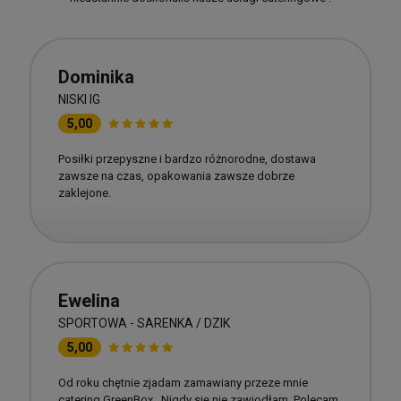
Dominika
NISKI IG
5,00
Posiłki przepyszne i bardzo różnorodne, dostawa
zawsze na czas, opakowania zawsze dobrze
zaklejone.
Ewelina
SPORTOWA - SARENKA / DZIK
5,00
Od roku chętnie zjadam zamawiany przeze mnie
catering GreenBox . Nigdy się nie zawiodłam. Polecam