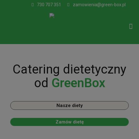
730 707 351
zamowienia@green-box.pl
Catering dietetyczny
od
GreenBox
Nasze diety
Zamów dietę